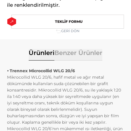
ilişkin veriler toplanmaktadır. Bu veriler,
ile renklendirilmiştir.
eriştiğiniz sayfalar, incelediğiniz hizmet ve
ürünler, tercih ettiğiniz dil seçeneği ve
TEKLİF FORMU
diğer tercihlerinize dair bilgileri
kapsamaktadır.
GERİ DÖN
2. ÇEREZ NEDİR ve KULLANIM
AMAÇLARI NELERDİR?
Çerezler, ziyaret ettiğiniz internet siteleri
Ürünleri
Benzer Ürünler
tarafından tarayıcılar aracılığıyla cihazınıza
veya ağ sunucusuna depolanan küçük
metin dosyalarıdır. Sitede tercih ettiğiniz
⦁ Trennex Microcollid WLG 20/6
dil ve diğer ayarları içeren bu küçük metin
Mikrocollid WLG 20/6, hafif metal ve ağır metal
dosyaları, siteye bir sonraki ziyaretinizde
dökümünde kullanılan suda çözünebilen bir grafit
tercihlerinizin hatırlanmasına ve sitedeki
konsantresidir. Mikrocollid WLG 20/6, su ile yaklaşık 1:20
deneyiminizi iyileştirmek için
ila 1:40 veya daha yüksek bir seyreltmede uygulanır (en
hizmetlerimizde geliştirmeler yapmamıza
iyi seyreltme oranı, teknik döküm koşullarına uygun
yardımcı olur. Böylece bir sonraki
olarak bireysel olarak belirlenmelidir). Suyun
ziyaretinizde daha iyi ve kişiselleştirilmiş
buharlaşmasından sonra, düzgün ve iyi yapışan bir film
bir kullanım deneyimi yaşayabilirsiniz.
oluşur. Kaplama genellikle bir veya iki kez yapılır.
İnternet Sitemizde çerez kullanılmasının
Mikrocollid WLG 20/6’nın mükemmel ısı iletkenliği, ürün