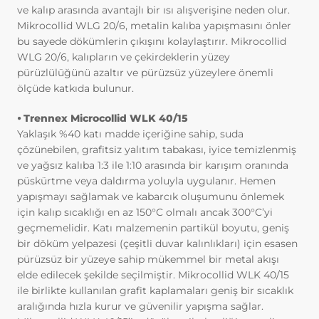
başlıca amaçları aşağıda sıralanmaktadır:
ve kalıp arasında avantajlı bir ısı alışverişine neden olur.
İnternet sitesinin işlevselliğini ve
Mikrocollid WLG 20/6, metalin kalıba yapışmasını önler
performansını arttırmak yoluyla sizlere
bu sayede dökümlerin çıkışını kolaylaştırır. Mikrocollid
sunulan hizmetleri geliştirmek,
WLG 20/6, kalıpların ve çekirdeklerin yüzey
İnternet Sitesini iyileştirmek ve İnternet
pürüzlülüğünü azaltır ve pürüzsüz yüzeylere önemli
Sitesi üzerinden yeni özellikler sunmak
ölçüde katkıda bulunur.
ve sunulan özellikleri sizlerin
tercihlerine göre kişiselleştirmek;
⦁ Trennex Microcollid WLK 40/15
İnternet Sitesinin, sizin ve Kurum’un
Yaklaşık %40 katı madde içeriğine sahip, suda
hukuki ve ticari güvenliğinin teminini
çözünebilen, grafitsiz yalıtım tabakası, iyice temizlenmiş
sağlamak, Site üzerinden sahte
ve yağsız kalıba 1:3 ile 1:10 arasında bir karışım oranında
işlemlerin gerçekleştirilmesini önlemek;
püskürtme veya daldırma yoluyla uygulanır. Hemen
5651 sayılı Internet Ortamında Yapılan
yapışmayı sağlamak ve kabarcık oluşumunu önlemek
Yayınların Düzenlenmesi ve Bu Yayınlar
için kalıp sıcaklığı en az 150°C olmalı ancak 300°C’yi
Yoluyla İşlenen Suçlarla Mücadele
geçmemelidir. Katı malzemenin partikül boyutu, geniş
Edilmesi Hakkında Kanun ve Internet
bir döküm yelpazesi (çeşitli duvar kalınlıkları) için esasen
Ortamında Yapılan Yayınların
pürüzsüz bir yüzeye sahip mükemmel bir metal akışı
Düzenlenmesine Dair Usul ve Esaslar
elde edilecek şekilde seçilmiştir. Mikrocollid WLK 40/15
Hakkında Yönetmelik’ten
ile birlikte kullanılan grafit kaplamaları geniş bir sıcaklık
kaynaklananlar başta olmak üzere,
aralığında hızla kurur ve güvenilir yapışma sağlar.
kanuni ve sözleşmesel yükümlülüklerini